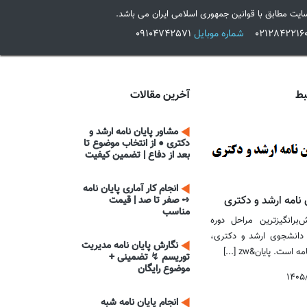
ایت مطابق با قوانین جمهوری اسلامی ایران می باشد.
شماره موبایل
09104742571
بط
آخرین مقالات
مشاور پایان نامه ارشد و
دکتری ● از انتخاب موضوع تا
بعد از دفاع | تضمین کیفیت
انجام کار آماری پایان نامه
 نامه ارشد و دکتری
➺ صفر تا صد | قیمت
مناسب
‌برانگیزترین مراحل دوره
دانشجوی ارشد و دکتری،
نگارش پایان نامه مدیریت
 است. پایان&zw [...]
توریسم ↯ تضمینی +
موضوع رایگان
۱۴۰۵
انجام پایان نامه شبه