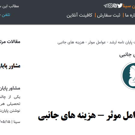
 سینا
مطالب این س
تلفن
02128422160
ره ما
|
ثبت سفارش
|
کافینت آنلاین
مقالات مرت
پایان نامه ارشد - عوامل موثر - هزینه های جانبی
 جانبی
مشاور پایان
یکی از چالش
تحصیلی هر 
نوشتن پایان‌نامه
سینا
|
/۰۵/۱۵