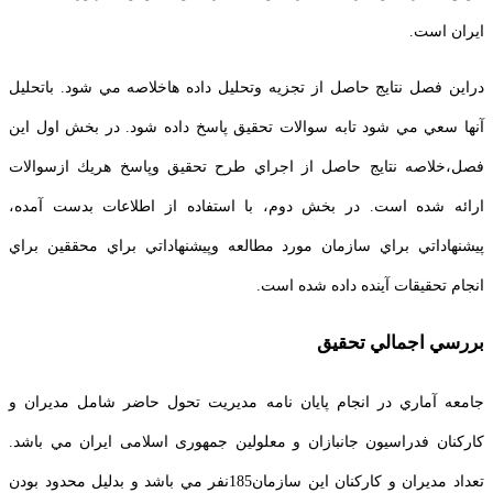
ایران است.
دراين فصل نتايج حاصل از تجزيه وتحليل داده هاخلاصه مي شود. باتحليل
آنها سعي مي شود تابه سوالات تحقيق پاسخ داده شود. در بخش اول اين
فصل،خلاصه نتايج حاصل از اجراي طرح تحقيق وپاسخ هريك ازسوالات
ارائه شده است. در بخش دوم، با استفاده از اطلاعات بدست آمده،
پيشنهاداتي براي سازمان مورد مطالعه وپيشنهاداتي براي محققين براي
انجام تحقيقات آينده داده شده است.
بررسي اجمالي تحقيق
جامعه آماري در انجام پایان نامه مدیریت تحول حاضر شامل مدیران و
كاركنان فدراسیون جانبازان و معلولین جمهوری اسلامی ایران مي باشد.
تعداد مديران و كاركنان این سازمان185نفر مي باشد و بدليل محدود بودن