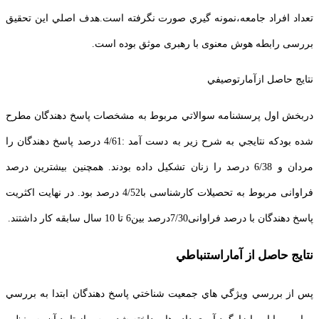
تعداد افراد جامعه،نمونه گيري صورت نگرفته است.هدف اصلي اين تحقيق
بررسی رابطه هوش معنوی با رهبری موثق بوده است.
نتايج حاصل ازآمارتوصيفي
دربخش اول پرسشنامه سوالاتي مربوط به مشخصات پاسخ دهندگان مطرح
شده بودكه نتايجي به شرح زير به دست آمد :4/61 درصد پاسخ دهندگان را
مردان و 6/38 درصد را زنان تشکیل داده بودند. همچنین بیشترین درصد
فراوانی مربوط به تحصیلات کارشناسی با4/52 درصد بود. در نهایت اکثریت
پاسخ دهندگان با درصد فراوانی7/30درصد بین6 تا 10 سال سابقه کار داشتند.
نتايج حاصل از آماراستنباطي
پس از بررسي ويژگي هاي جمعيت شناختي پاسخ دهندگان ابتدا به بررسي