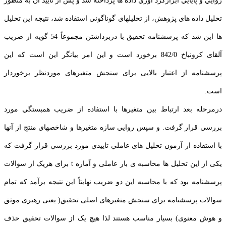
روايي و پايايي ابزارگرد آوري داده ها پرداخته شد و پس از تاييد آن به منظور
تحليل داده هاي پژوهش، از تحليلهاي گوناگوني استفاده شد، نتیجه این تحلیل
ها این شد که پرسشنامه تحقیق با دربرداشتن مجموعاً 54 گویه از ضریب
آلقای کرونباخ 842/0 برخورد است و این امر بیانگر این است که این
پرسشنامه از اعتبار بالایی برای سنجش متغیرهای موردنظر برخوردار
است.
درمرحله بعد ارتباط بين متغيرها با استفاده از ضريب همبستگي مورد
بررسي قرار گرفت. و سپس روايي سازه متغيرها و شاخصهاي منتج از آنها
با استفاده از آزمون تحليل های عاملي تاييدي مورد بررسي قرار گرفت که
یکی از این تحلیل ها محاسبه ی بار عاملی و آماره t برای هریک از سوالات
پرسشنامه بود که با محاسبه این دو ضریب نهایتاً این نتیجه برآمد که تمام
سوالات پرسشنامه برای سنجش متغیرهای اصلی تحقیق( یعنی رهبری موثق
و هوش معنوی) بسیار مناسب هستند لذا هیچ یک از سوالات تحقیق حذف