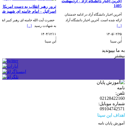
آخرین اخبار دانشگاه آزاد - اردیبهشت
1405
ترور رهبر انقلاب به دست امریکا و
اسرائیل - امام خامنه ای شهید شد!! ​​​​​
آخرین اخبار دانشگاه آزاد در ادامه خدمتتان
ارائه شده است. آخرین اخبار دانشگاه آزاد
حضرت آیت الله خامنه ای رهبر کبیر انقل
[...]
به شهادت رسید
[...]
۱۴۰۴/۱۲/۱۱
۱۴۰۵/۰۲/۲۵
|
|
ابن سینا
ابن سینا
به ما بپیوندید
بیشتر
تلفن:
02128422160
شماره موبایل:
09104742571
اهداف ابن سینا
آموزش پایان نامه