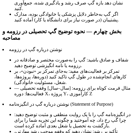
نشان دهد بازه گپ صرف رشد و یادگیری شده، جمع‌آوری
کنید.
اگر گپ به‌خاطر دلایل پزشکی یا خانوادگی بوده، مدارک
پشتیبان (در صورت نیاز برای دانشگاه یا کار) آماده کنید.
بخش چهارم — نحوه توضیح گپ تحصیلی در رزومه و
مصاحبه
نوشتن درباره گپ در رزومه
شفاف و صادق باشید: گپ را به‌صورت مختصر و صادقانه در
رزومه یا نامه انگیزشی توضیح دهید.
تمرکز بر فعالیت‌های مفید: به‌جای تمرکز بر «نبودن»، بر
کارهای انجام‌شده در طول گپ تاکید کنید (دوره‌ها، پروژه‌ها،
شغل، مسئولیت خانوادگی).
مثال فرمت کوتاه برای رزومه: [سال–سال] وقفه تحصیلی —
فعالیت‌ها: دوره X، پروژه Y، کارآموزی Z
نوشتن درباره گپ در انگیزه‌نامه (Statement of Purpose)
در انگیزه‌نامه گپ را با یک روایت منطقی و مثبت توضیح دهید:
چرا گپ رخ داد، چه آموختید و چگونه این تجربه شما را برای
بازگشت به تحصیل یا شغل بعدی آماده کرده است.
تأکید بر رشد: نشان دهید که وقفه موجب رشد مهارتی،