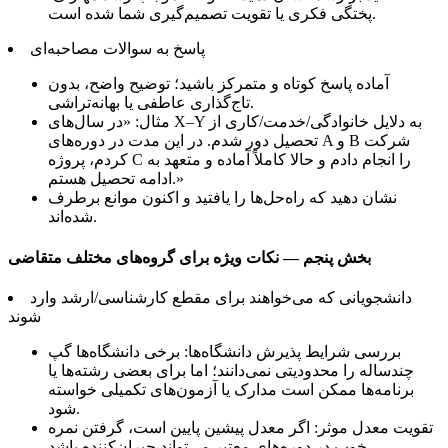
پختگی فکری یا تقویت تصمیم‌گیری شما شده است.
پاسخ به سوالات مصاحبه‌ای
آماده پاسخ کوتاه و متمرکز باشید؛ توضیح واضح، بدون
تاج‌گذاری عاطفی یا بهانه‌تراشی.
مثال: «در سال‌های X–Y به دلایل خانوادگی/خدمت/کاری از
تحصیل دور شدم. در این مدت در دوره‌های A و B شرکت
کردم، پروژه C را انجام دادم و حالا کاملاً آماده و متعهد به
ادامه تحصیل هستم.»
نشان دهید که راه‌حل‌ها را یافتید و اکنون موانع برطرف
شده‌اند.
بخش پنجم — نکات ویژه برای گروه‌های مختلف متقاضی
دانشجویانی که می‌خواهند برای مقطع کارشناسی/ارشد وارد
شوند
بررسی شرایط پذیرش دانشگاه‌ها: برخی دانشگاه‌ها گپ
چندساله را محدودیتی نمی‌دانند؛ اما برای بعضی رشته‌ها یا
برنامه‌ها ممکن است مدارک یا آزمون‌های تکمیلی خواسته
شود.
تقویت معدل موثر: اگر معدل پیشین پایین است، گرفتن نمره
خوب در دوره‌های معتبر می‌تواند جبران‌کننده باشد.