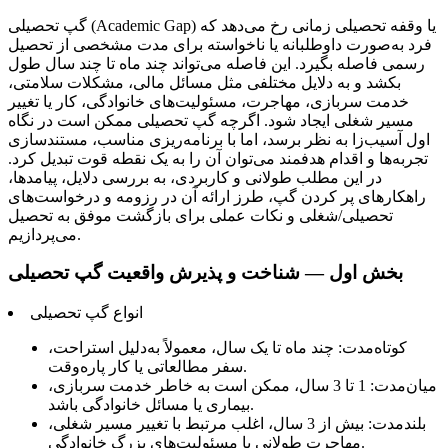
گپ تحصیلی (Academic Gap) یا وقفه تحصیلی زمانی رخ می‌دهد که
فرد به‌صورت داوطلبانه یا ناخواسته برای مدت مشخصی از تحصیل
رسمی فاصله بگیرد. این فاصله می‌تواند چند ماه تا چند سال طول
بکشد و به دلایل مختلفی مثل مسائل مالی، مشکلات سلامتی،
خدمت سربازی، مهاجرت، مسئولیت‌های خانوادگی، کار یا تغییر
مسیر شغلی ایجاد شود. اگرچه گپ تحصیلی ممکن است در نگاه
اول آسیب‌زا به نظر برسد، اما با برنامه‌ریزی مناسب، مستندسازی
تجربه‌ها و اقدام هدفمند می‌توان آن را به یک نقطه قوت تبدیل کرد.
در این مطلب طولانی و کاربردی، به بررسی دلایل، پیامدها،
راهکارهای پر کردن گپ، طرز ارائه آن در رزومه و درخواست‌های
تحصیلی/شغلی و نکات عملی برای بازگشت موفق به تحصیل
می‌پردازیم.
بخش اول — شناخت و پذیرش واقعیت گپ تحصیلی
انواع گپ تحصیلی
کوتاه‌مدت: چند ماه تا یک سال، معمولاً به‌دلیل استراحت،
سفر مطالعاتی یا کار پاره‌وقت.
میان‌مدت: 1 تا 3 سال، ممکن است به خاطر خدمت سربازی،
بیماری یا مسائل خانوادگی باشد.
بلندمدت: بیش از 3 سال، اغلب مرتبط با تغییر مسیر شغلی،
مهاجرت طولانی یا مسئولیت‌های بزرگ خانوادگی.