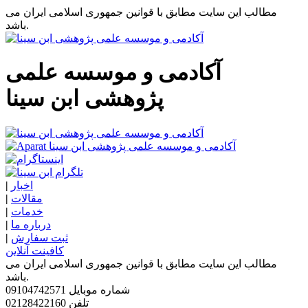
مطالب این سایت مطابق با قوانین جمهوری اسلامی ایران می
باشد.
آکادمی و موسسه علمی
پژوهشی ابن سینا
اخبار
|
مقالات
|
خدمات
|
درباره ما
|
ثبت سفارش
|
کافینت آنلاین
مطالب این سایت مطابق با قوانین جمهوری اسلامی ایران می
باشد.
شماره موبایل
09104742571
تلفن
02128422160